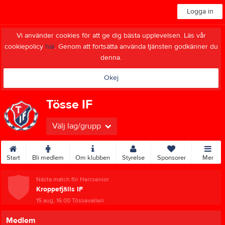
Logga in
Vi använder cookies för att ge dig bästa upplevelsen. Läs vår
cookiepolicy
här
. Genom att fortsätta använda tjänsten godkänner du
denna.
Okej
Tösse IF
Välj lag/grupp
Start
Bli medlem
Om klubben
Styrelse
Sponsorer
Mer
Nästa match för Herrsenior
Kroppefjälls IF
15 aug, 16:00
Tössevallen
Medlem