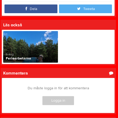
Dela
Tweeta
Läs också
6 aug
Feriearbetarna
Kommentera
Du måste logga in för att kommentera
Logga in