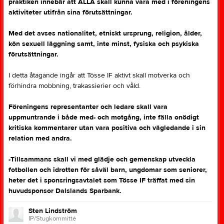
praktiken innebär att ALLA skall kunna vara med i föreningens
aktiviteter utifrån sina förutsättningar.
Med det avses nationalitet, etniskt ursprung, religion, ålder,
kön sexuell läggning samt, inte minst, fysiska och psykiska
förutsättningar.
I detta åtagande ingår att Tösse IF aktivt skall motverka och
förhindra mobbning, trakassierier och våld.
Föreningens representanter och ledare skall vara
uppmuntrande i både med- och motgång, inte fälla onödigt
kritiska kommentarer utan vara positiva och vägledande i sin
relation med andra.
-Tillsammans skall vi med glädje och gemenskap utveckla
fotbollen och idrotten för såväl barn, ungdomar som seniorer,
heter det i sponsringsavtalet som Tösse IF träffat med sin
huvudsponsor Dalslands Sparbank.
Sten Lindström
IP/Stugkommitté