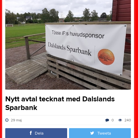
Nytt avtal tecknat med Dalslands
Sparbank
29 maj
0
240
Dela
Tweeta