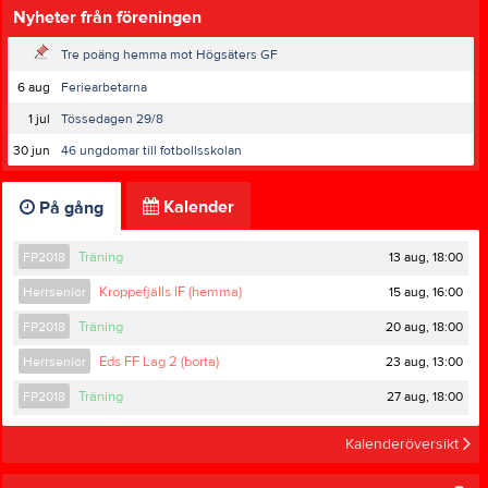
Nyheter från föreningen
Tre poäng hemma mot Högsäters GF
6 aug
Feriearbetarna
1 jul
Tössedagen 29/8
30 jun
46 ungdomar till fotbollsskolan
Kalender
På gång
13 aug, 18:00
FP2018
Träning
15 aug, 16:00
Herrsenior
Kroppefjälls IF (hemma)
20 aug, 18:00
FP2018
Träning
23 aug, 13:00
Herrsenior
Eds FF Lag 2 (borta)
27 aug, 18:00
FP2018
Träning
Kalenderöversikt