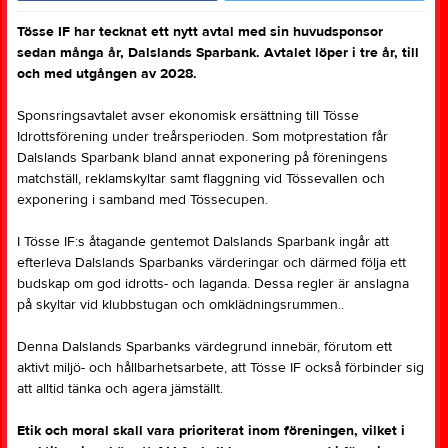
Tösse IF har tecknat ett nytt avtal med sin huvudsponsor
sedan många år, Dalslands Sparbank. Avtalet löper i tre år, till
och med utgången av 2028.
Sponsringsavtalet avser ekonomisk ersättning till Tösse
Idrottsförening under treårsperioden. Som motprestation får
Dalslands Sparbank bland annat exponering på föreningens
matchställ, reklamskyltar samt flaggning vid Tössevallen och
exponering i samband med Tössecupen.
I Tösse IF:s åtagande gentemot Dalslands Sparbank ingår att
efterleva Dalslands Sparbanks värderingar och därmed följa ett
budskap om god idrotts- och laganda. Dessa regler är anslagna
på skyltar vid klubbstugan och omklädningsrummen..
Denna Dalslands Sparbanks värdegrund innebär, förutom ett
aktivt miljö- och hållbarhetsarbete, att Tösse IF också förbinder sig
att alltid tänka och agera jämställt.
Etik och moral skall vara prioriterat inom föreningen, vilket i