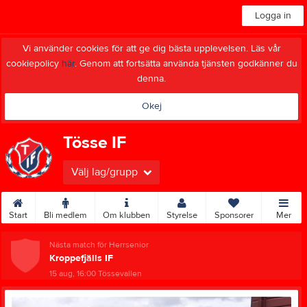
Logga in
Vi använder cookies för att ge dig bästa upplevelsen. Läs vår
cookiepolicy
här
. Genom att fortsätta använda tjänsten godkänner du
denna.
Okej
Tösse IF
Välj lag/grupp
Start
Bli medlem
Om klubben
Styrelse
Sponsorer
Mer
Nästa match för Herrsenior
Kroppefjälls IF
15 aug, 16:00
Tössevallen