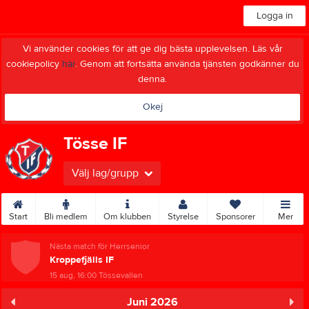
Logga in
Vi använder cookies för att ge dig bästa upplevelsen. Läs vår
cookiepolicy
här
. Genom att fortsätta använda tjänsten godkänner du
denna.
Okej
Tösse IF
Välj lag/grupp
Start
Bli medlem
Om klubben
Styrelse
Sponsorer
Mer
Nästa match för Herrsenior
Kroppefjälls IF
15 aug, 16:00
Tössevallen
Juni 2026