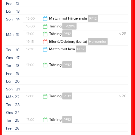
Fre
12
18:30
Lör
13
15:00
Match mot Färgelanda
PF12
Sön
14
16:00
Träning
FP2018
16:30
17:00
Träning
PF12
v.25
Mån
15
17:00
19:15
Ellenö/Ödeborg (borta)
Herrsenior
18:30
17:30
Match mot laxa
PF12
Tis
16
21:15
Ons
17
19:00
17:00
Träning
PF12
Tor
18
Fre
19
18:30
Lör
20
Sön
21
17:00
Träning
PF12
v.26
Mån
22
Tis
23
18:30
Ons
24
17:00
Träning
PF12
Tor
25
Fre
26
18:30