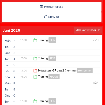
Prenumerera
Skriv ut
Juni 2026
Alla aktiviteter
17:00
Träning
PF12
v.23
Mån
1
Tis
2
18:30
Ons
3
17:00
Träning
PF12
Tor
4
Fre
5
18:30
13:00
Högsäters GF Lag 2 (hemma)
Herrsenior
Lör
6
16:00
Träning
FP2018
Sön
7
15:00
v.24
Mån
8
17:00
Tis
9
Ons
10
17:00
Träning
PF12
Tor
11