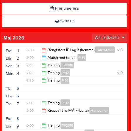
Prenumerera
Skriv ut
Maj 2026
Alla aktiviteter
16:00
Bengtsfors IF Lag 2 (hemma)
Herrsenior
v.18
Fre
1
19:00
Match mot tanum
P-14
Lör
2
18:00
17:00
Träning
FP2018
Sön
3
21:00
17:00
Träning
PF12
v.19
Mån
4
18:00
18:30
Träning
P-14
18:30
Tis
5
20:00
Ons
6
17:00
Träning
PF12
Tor
7
19:00
Kroppefjälls IF/ÅIF (borta)
Herrsenior
18:30
Fre
8
21:00
10:00
Träning
FP2018
Lör
9