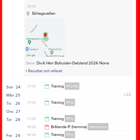
18:00
Ekhagsvallen
Serie:
Div.6 Herr Bohuslän-Dalsland 2026 Norra
Resultat och referat
17:00
Träning
FP2018
Sön
24
v.22
Mån
25
18:00
17:00
Träning
PF12
Tis
26
Ons
27
18:30
17:00
Träning
PF12
Tor
28
19:00
Brålanda IF (hemma)
Herrsenior
18:00
18:00
Träning
PF12
Fre
29