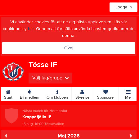
Logga in
Vi använder cookies för att ge dig bästa upplevelsen. Läs vår
cookiepolicy
här
. Genom att fortsätta använda tjänsten godkänner du
denna.
Okej
Tösse IF
Välj lag/grupp
Start
Bli medlem
Om klubben
Styrelse
Sponsorer
Mer
Nästa match för Herrsenior
Kroppefjälls IF
15 aug, 16:00
Tössevallen
Maj 2026