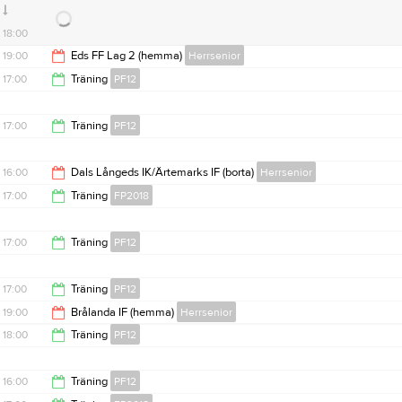
17:00
18:00
19:00
Eds FF Lag 2 (hemma)
Herrsenior
17:00
Träning
PF12
21:00
18:30
17:00
Träning
PF12
18:30
16:00
Dals Långeds IK/Ärtemarks IF (borta)
Herrsenior
17:00
Träning
FP2018
18:00
18:00
17:00
Träning
PF12
18:30
17:00
Träning
PF12
19:00
Brålanda IF (hemma)
Herrsenior
18:00
18:00
Träning
PF12
21:00
19:00
16:00
Träning
PF12