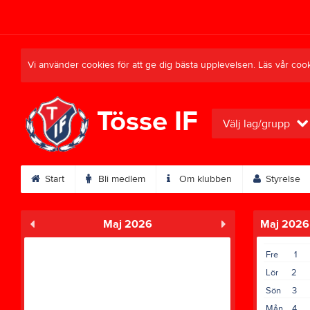
Vi använder cookies för att ge dig bästa upplevelsen. Läs vår coo
Tösse IF
Välj lag/grupp
Start
Bli medlem
Om klubben
Styrelse
Maj 2026
Maj 2026
Fre
1
Lör
2
Sön
3
Mån
4