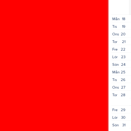
Mån
18
Tis
19
Ons
20
Tor
21
Fre
22
Lör
23
Sön
24
Mån
25
Tis
26
Ons
27
Tor
28
Fre
29
Lör
30
Sön
31