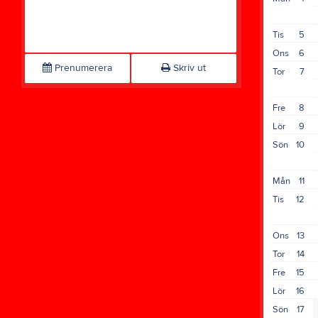
Tis
5
Ons
6
Prenumerera
Skriv ut
Tor
7
Fre
8
Lör
9
Sön
10
Mån
11
Tis
12
Ons
13
Tor
14
Fre
15
Lör
16
Sön
17