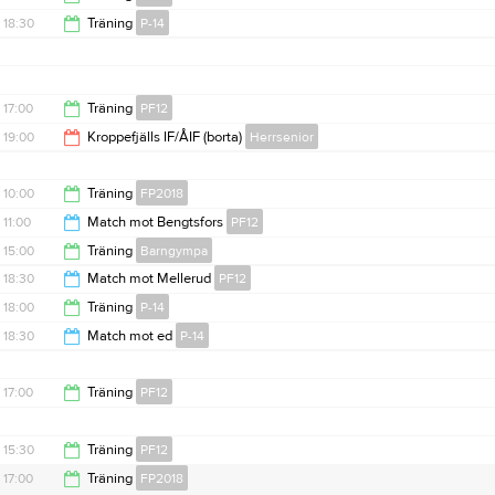
18:00
18:30
Träning
P-14
18:30
20:00
17:00
Träning
PF12
19:00
Kroppefjälls IF/ÅIF (borta)
Herrsenior
18:30
21:00
10:00
Träning
FP2018
11:00
Match mot Bengtsfors
PF12
15:00
15:00
Träning
Barngympa
12:30
18:30
Match mot Mellerud
PF12
16:00
18:00
Träning
P-14
20:00
18:30
Match mot ed
P-14
19:30
20:30
17:00
Träning
PF12
18:30
15:30
Träning
PF12
17:00
Träning
FP2018